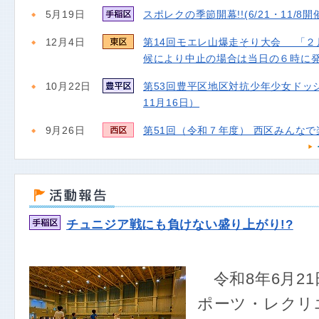
5月19日
スポレクの季節開幕!!(6/21・11/8開
12月4日
第14回モエレ山爆走そり大会 「２
候により中止の場合は当日の６時に
10月22日
第53回豊平区地区対抗少年少女ドッ
11月16日）
9月26日
第51回（令和７年度） 西区みんな
チュニジア戦にも負けない盛り上がり!?
令和8年6月21
ポーツ・レクリ